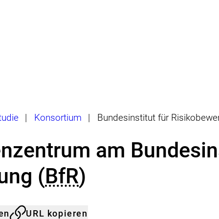
udie
|
Konsortium
|
Bundesinstitut für Risikobewer
zentrum am Bundesinst
ung (
BfR
)
len
URL kopieren