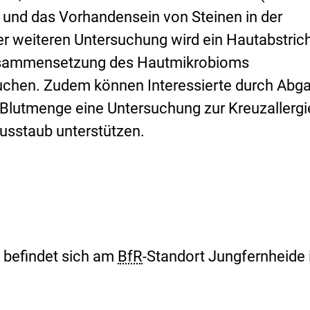
n
e und das Vorhandensein von Steinen in der
e
ner weiteren Untersuchung wird ein Hautabstric
r
sammensetzung des Hautmikrobioms
L
suchen. Zudem können Interessierte durch Abg
i
n Blutmenge eine Untersuchung zur Kreuzallergi
n
usstaub unterstützen.
k
:
 befindet sich am
BfR
-Standort Jungfernheide 