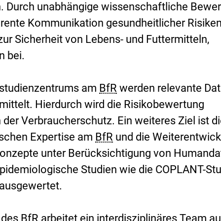
 Durch unabhängige wissenschaftliche Bewer
arente Kommunikation gesundheitlicher Risike
zur Sicherheit von Lebens- und Futtermitteln,
 bei.
nstudienzentrums am
BfR
werden relevante Da
mittelt. Hierdurch wird die Risikobewertung
der Verbraucherschutz. Ein weiteres Ziel ist d
ischen Expertise am
BfR
und die Weiterentwick
onzepte unter Berücksichtigung von Humanda
pidemiologische Studien wie die COPLANT-Stu
 ausgewertet.
 des
BfR
arbeitet ein interdisziplinäres Team a