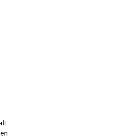
alt
sen