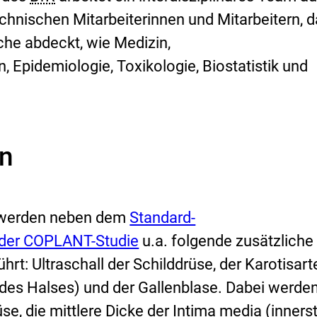
chnischen Mitarbeiterinnen und Mitarbeitern, 
he abdeckt, wie Medizin,
 Epidemiologie, Toxikologie, Biostatistik und
n
E
n werden neben dem
Standard-
x
der COPLANT-Studie
u.a. folgende zusätzliche
t
t: Ultraschall der Schilddrüse, der Karotisart
e
es Halses) und der Gallenblase. Dabei werden
r
e, die mittlere Dicke der Intima media (inners