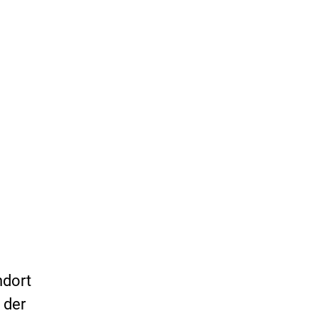
ndort
 der