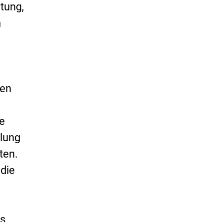
tung,
n
ten
ie
lung
ten.
die
us