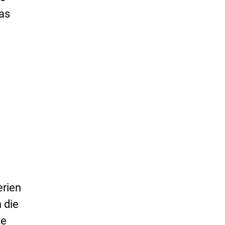
das
erien
 die
te